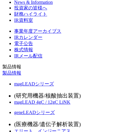
News & Information
投資家の皆様へ
財務ハイライト
IR資料室
事業年度アーカイブス
IRカレンダー
電子公告
株式情報
IRメール配信
製品情報
製品情報
magLEADシリーズ
(研究用機器/核酸抽出装置)
magLEAD 4gC / 12gC LiNK
geneLEADシリーズ
(医療機器/遺伝子解析装置)
エリート インジーニアス