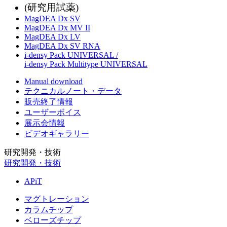
(研究用試薬)
MagDEA Dx SV
MagDEA Dx MV II
MagDEA Dx LV
MagDEA Dx SV RNA
i-densy Pack UNIVERSAL /
i-densy Pack Multitype UNIVERSAL
Manual download
テクニカルノート・データ
販売終了情報
ユーザーボイス
展示会情報
ビデオギャラリー
研究開発・技術
研究開発・技術
APiT
マグトレーション
カラムチップ
ベローズチップ