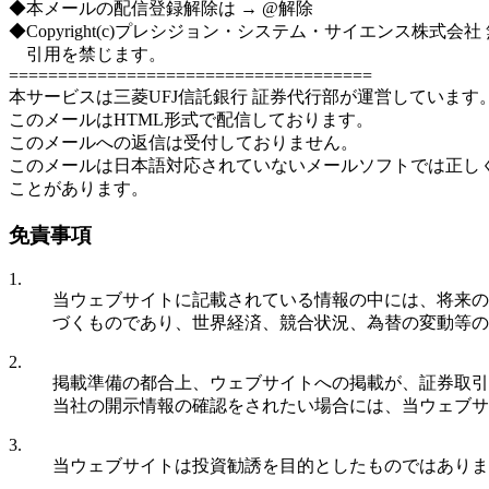
◆本メールの配信登録解除は → @解除
◆Copyright(c)プレシジョン・システム・サイエンス株式会
引用を禁じます。
=====================================
本サービスは三菱UFJ信託銀行 証券代行部が運営しています
このメールはHTML形式で配信しております。
このメールへの返信は受付しておりません。
このメールは日本語対応されていないメールソフトでは正し
ことがあります。
免責事項
1.
当ウェブサイトに記載されている情報の中には、将来の
づくものであり、世界経済、競合状況、為替の変動等の
2.
掲載準備の都合上、ウェブサイトへの掲載が、証券取引所
当社の開示情報の確認をされたい場合には、当ウェブサイ
3.
当ウェブサイトは投資勧誘を目的としたものではありま