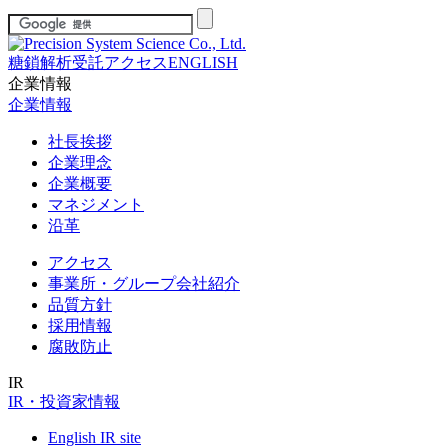
糖鎖解析受託
アクセス
ENGLISH
企業情報
企業情報
社長挨拶
企業理念
企業概要
マネジメント
沿革
アクセス
事業所・グループ会社紹介
品質方針
採用情報
腐敗防止
IR
IR・投資家情報
English IR site