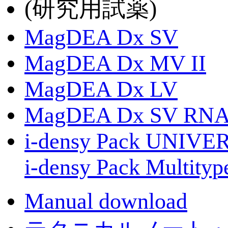
(研究用試薬)
MagDEA Dx SV
MagDEA Dx MV II
MagDEA Dx LV
MagDEA Dx SV RN
i-densy Pack UNIVE
i-densy Pack Multit
Manual download