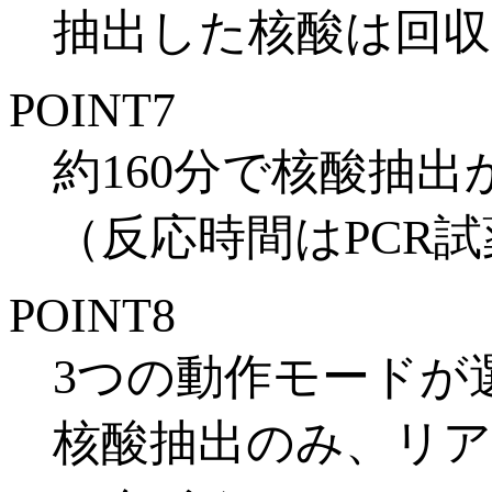
抽出した核酸は
回収
POINT
7
約160分で核酸抽出
（反応時間はPCR
POINT
8
3つの動作モード
が
核酸抽出のみ、リア