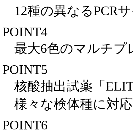
12種の異なるPCR
POINT
4
最大
6色のマルチプ
POINT
5
核酸抽出試薬「ELITe 
様々な検体種に対応
POINT
6