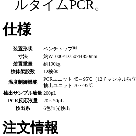
ルタイムPCR。
仕様
装置形状
ベンチトップ型
寸法
約W1000×D750×H850mm
装置重量
約190kg
検体架設数
12検体
PCRユニット 45～95℃（12チャンネル独
温度制御機能
抽出ユニット 70～95℃
抽出サンプル液量
200µL
PCR反応液量
20～50µL
検出系
6色蛍光検出
注文情報